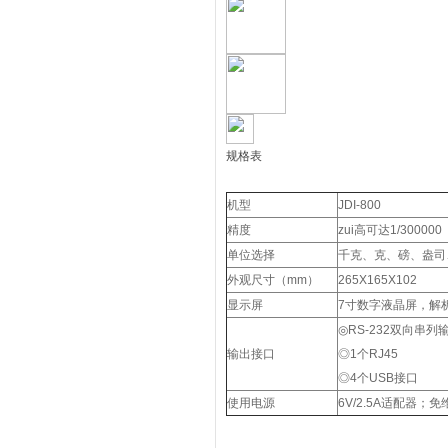
规格表
机型
JDI-800
精度
zui高可达1/300000
单位选择
千克、克、磅、盎司
外观尺寸（mm）
265X165X102
显示屏
7寸数字液晶屏，解析度
◎RS-232双向
输出接口
◎1个RJ45
◎4个USB接口
使用电源
6V/2.5A适配器；