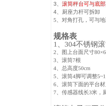
3、
滚筒秤台可与底部
4、
厨座力杆可拆卸
5、对角打孔，可与
规格表
1、304不锈钢滚
2、图上台面尺寸80×
3、滚筒7根
4、总高度50cm
5、滚筒4脚可调整5~1
6、滚筒下面的平台
7、传感器线长3米，