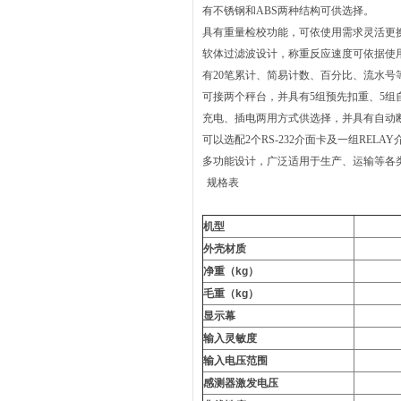
有不锈钢和ABS两种结构可供选择。
具有重量检校功能，可依使用需求灵活更
软体过滤波设计，称重反应速度可依据使
有20笔累计、简易计数、百分比、流水号
可接两个秤台，并具有5组预先扣重、5组自
充电、插电两用方式供选择，并具有自动
可以选配2个RS-232介面卡及一组RE
多功能设计，广泛适用于生产、运输等各
规格表
机型
外壳材质
净重（kg）
毛重（kg）
显示幕
输入灵敏度
输入电压范围
感测器激发电压