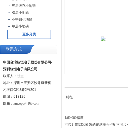
三层缓存小地磅
双层小地磅
不锈钢小地磅
单层小地磅
更多分类
联系方式
中国台湾钰恒电子股份有限公司-
深圳钰恒电子有限公司
联系人：甘生
地址：深圳市宝安区沙井镇新桥
村坡口C区8巷2号201
邮编：518125
特征
邮箱：
xmcopy@163.com
1/60,000精度
可接1- 8颗350欧姆的传感器并搭配不同