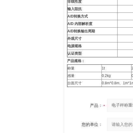
非线性度
输入阻抗
A/D转换方式
A/D 內部解析度
A/D转换输出周期
外观尺寸
电源规格
认证类型
产品规格：
称量
1t
2
感量
0.2kg
台面尺寸
0.8m*0.8m、1m*
产品：
您的单位：