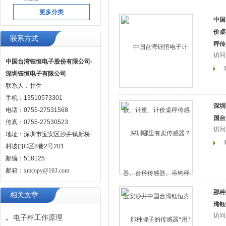
更多分类
中国
价桌
联系方式
秤传
访问
中国台湾钰恒电子股份有限公司-
深圳钰恒电子有限公司
联系人：甘生
手机：13510573301
深圳
电话：0755-27531568
国台
传真：0755-27530523
访问
地址：深圳市宝安区沙井镇新桥
村坡口C区8巷2号201
邮编：518125
邮箱：
xmcopy@163.com
那种
相关文章
湾钰
访问
电子秤工作原理