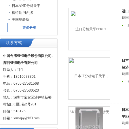
日本AND分析天平
进口
梅特勒-托利多
访问
美国奥豪斯
更多分类
联系方式
中国台湾钰恒电子股份有限公司-
日本
深圳钰恒电子有限公司
经济
联系人：甘生
访问
手机：13510573301
电话：0755-27531568
传真：0755-27530523
地址：深圳市宝安区沙井镇新桥
村坡口C区8巷2号201
日本
邮编：518125
平B
邮箱：
xmcopy@163.com
访问