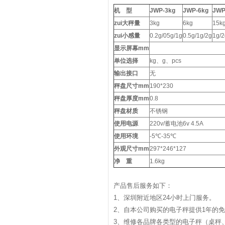
机
型
JWP-3kg
JWP-6kg
JWP
zui大秤量
3kg
6kg
15k
zui小感量
0.2g/05g/1g
0.5g/1g/2g
1g/2
显示屏幕mm
单位选择
kg、g、pcs
输出接口
无
秤盘尺寸
mm
190*230
秤盘厚度
mm
0.8
秤盘材质
不锈钢
使用电源
220v/蓄电池6v 4.5A
使用环境
-5℃-35℃
外观尺寸
mm
297*246*127
净
重
1.6kg
产品售后服务如下：
1
、深圳附近地区
24
小时上门服务。
2
、自本公司购买的电子秤提供
1
年的
3
、维修各品牌各类型的电子秤（桌秤