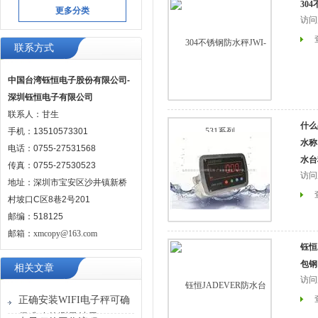
30
更多分类
访问
联系方式
中国台湾钰恒电子股份有限公司-
深圳钰恒电子有限公司
联系人：甘生
什么
手机：13510573301
水称
电话：0755-27531568
水台
传真：0755-27530523
访问
地址：深圳市宝安区沙井镇新桥
村坡口C区8巷2号201
邮编：518125
邮箱：
xmcopy@163.com
钰恒
包钢
相关文章
访问
正确安装WIFI电子秤可确
保准确的测量结果