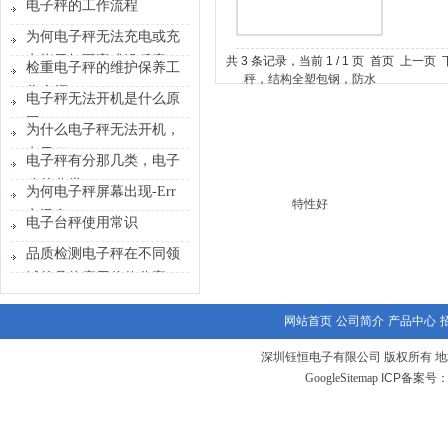
电子秤的工作流程
为何电子秤无法充电或充
电指示灯不亮或没反应？
共 3 条记录，当前 1 / 1 页 首页 上一
检重电子秤的维护保养工
作介绍
电子秤无法开机是什么原
因？
为什么电子秤无法开机，
电子秤
电子秤有分那几类，电子
称的分类
为何电子秤屏幕出现-Err
之讯息？
电子台秤使用常识
品质检测电子秤在不同领
域的具体应用价值分享
网站首页
公司简介
产品中心
深圳钰恒电子有限公司 版权所有 地
GoogleSitemap
ICP备案号