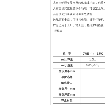
具有自动调整零点及软体滤波功能，称重
具有三段式重量警示个功能，可设定上限
具有预先扣重及累计重量之功能
选配界面卡后，可外接电脑、微型打印机
广泛适用于工厂、轻工业，包括来料检验
规格表
机
型
JWE（I） -1.5K
zui大秤量
1.5kg
zui小感量
0.05g/0.1g
显示屏幕mm
单位选择
输出接口
秤盘尺寸
mm
秤盘厚度
mm
秤盘材质