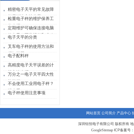
精密电子天平的常见故障
相应解决方法分享
检重电子秤的维护保养工
作介绍
定期维护可确保连接电脑
的电子秤正常运行和准确
电子天平的分类
性
叉车电子秤的使用方法和
须知问题
电子配料秤
高精度电子天平误差的计
算方法介绍
万分之一电子天平四大性
能指标
不会使用工业用电子秤？
进来看
电子秤使用注意事项
网站首页
公司简介
产品中心
深圳钰恒电子有限公司 版权所有 地
GoogleSitemap
ICP备案号