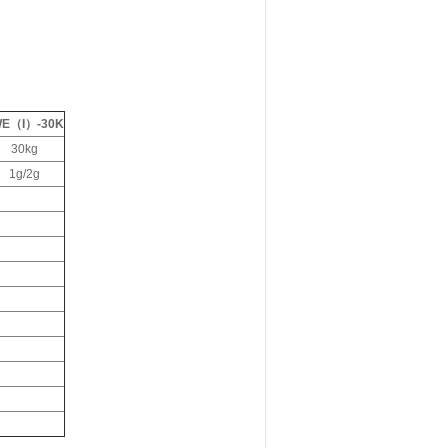
E（I）-30K
30kg
1g/2g