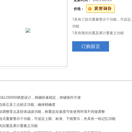
更新时间：
2025-06-29
价格：
?具有三段式重量警示个功能，可设定
功能
?具有预先扣重及累计重量之功能
?选配界面卡后，可外接电脑、微型打
订购留言
000&1/30000精度设计，精确快速稳定，按键操作方便
点校正及三点校正功能，确保精确度
动调整零点及软体滤波功能，称重反应速度可依使用环境不同做调整
段式重量警示个功能，可设定上限、标准、下线警示，并具有一组记忆功能
先扣重及累计重量之功能