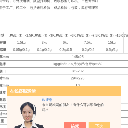
面卡后，可外接电脑、微型打印机、热敏标签打印机、三色警示灯
用于工厂、轻工业，包括来料检验，成品检验，包装，库存管理等
型
JWE（I） -1.5K
JWE（I）-3K
JWE（I）-6K
JWE（I）-7.5K
JWE（I）-15K
JW
大秤量
1.5kg
3kg
6kg
7.5kg
15kg
小感量
0.05g/0.1g
0.1g/0.2g
0.2g/0.5
0.2g/0.5
0.5g/1g
幕mm
145x25
选择
kg/g/lb/lb-oz/斤/港斤/台斤/pcs/%
接口
RS-232
寸
mm
294x228
度
mm
1.2
材质
不锈钢
电源
欢迎您！
220V、蓄电池6V 4.5A
来自局域网的朋友！有什么可以帮助您的
环境
-5℃-40℃
吗？
寸
mm
341x294x101
重
4.72kg