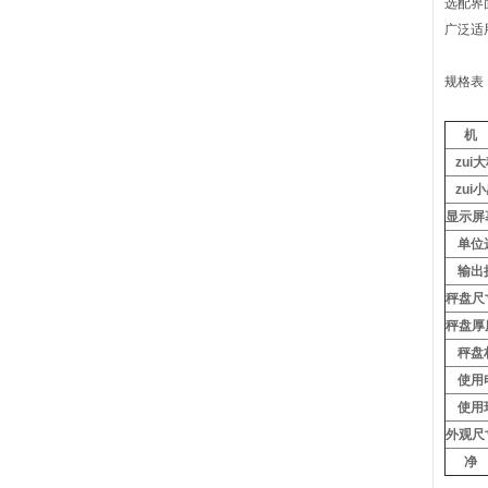
选配界
广泛适
规格表
机
zui
zui
显示屏
单位
输出
秤盘尺
秤盘厚
秤盘
使用
使用
外观尺
净