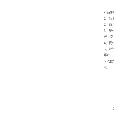
产品售
1
、深
2
、自
3
、维
秤，防
4
、提
5
、设
爆秤，
6.
依据
意
.