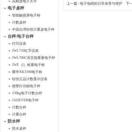
高精度电子天平
上一篇 :
电子地磅的日常保养与维护
下一
电子桌秤
智能触摸屏电子称
计数桌秤
中国台湾钰恒计重桌电子秤
台秤/电子台秤
打印仪表
JWI-710红字仪表
JWI-700C语言报重量电子秤
JWE（I）检重电子称
耀华XK3190电子称
钰恒正品计数显示仪表
报警灯功能电子秤
150kg电子计数台秤
JADEVER电子秤
计数台秤
计重台秤
防水秤
防水桌秤