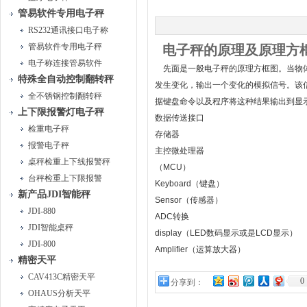
管易软件专用电子秤
RS232通讯接口电子称
管易软件专用电子秤
电子秤的原理及原理方
电子称连接管易软件
先面是一般电子秤的原理方框图。当物体
特殊全自动控制翻转秤
发生变化，输出一个变化的模拟信号。该信
全不锈钢控制翻转秤
据键盘命令以及程序将这种结果输出到显
上下限报警灯电子秤
数据传送接口
检重电子秤
存储器
报警电子秤
主控微处理器
桌秤检重上下线报警秤
（MCU）
台秤检重上下限报警
Keyboard（键盘）
新产品JDI智能秤
Sensor（传感器）
JDI-880
ADC转换
JDI智能桌秤
display（LED数码显示或是LCD显示）
JDI-800
Amplifier（运算放大器）
精密天平
CAV413C精密天平
0
分享到：
OHAUS分析天平