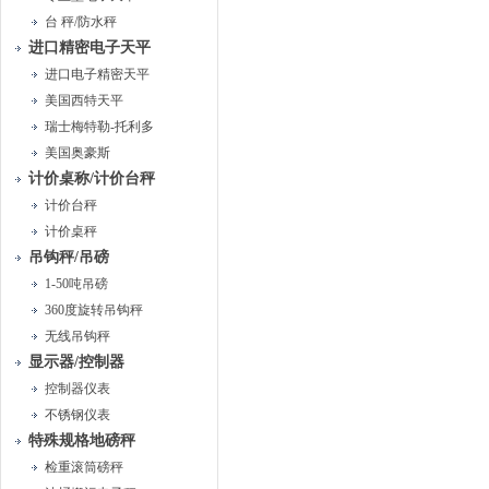
台 秤/防水秤
进口精密电子天平
进口电子精密天平
美国西特天平
瑞士梅特勒-托利多
美国奥豪斯
计价桌称/计价台秤
计价台秤
计价桌秤
吊钩秤/吊磅
1-50吨吊磅
360度旋转吊钩秤
无线吊钩秤
显示器/控制器
控制器仪表
不锈钢仪表
特殊规格地磅秤
检重滚筒磅秤