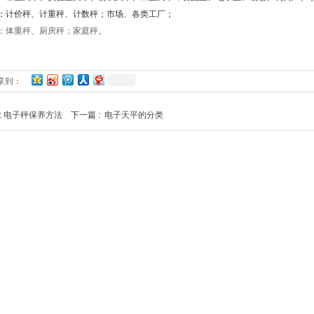
：计价秤、计重秤、计数秤；市场、各类工厂；
：体重秤、厨房秤；家庭秤。
享到：
:
电子秤保养方法
下一篇 :
电子天平的分类