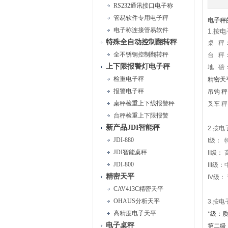
RS232通讯接口电子称
管易软件专用电子秤
电子秤
电子称连接管易软件
1.按
特殊全自动控制翻转秤
桌
秤
全不锈钢控制翻转秤
台 秤：
上下限报警灯电子秤
地 磅
检重电子秤
精密天
报警电子秤
吊钩 
桌秤检重上下线报警秤
叉车 
台秤检重上下限报警
新产品JDI智能秤
2.按
JDI-880
I
级： 
JDI智能桌秤
II级：
JDI-800
III级
精密天平
IV级：
CAV413C精密天平
OHAUS分析天平
3.按
高精度电子天平
*级：
电子桌秤
第二级