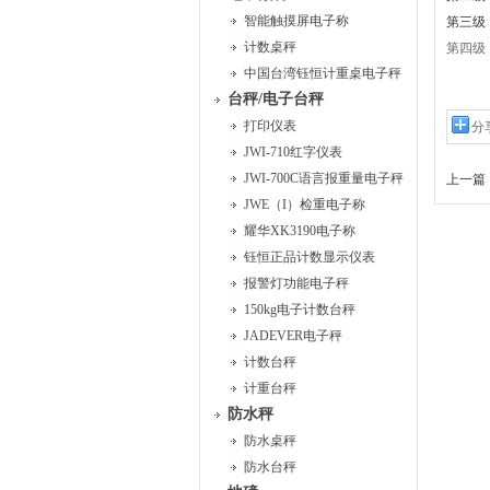
智能触摸屏电子称
第三级
计数桌秤
第四级
中国台湾钰恒计重桌电子秤
台秤/电子台秤
打印仪表
分
JWI-710红字仪表
JWI-700C语言报重量电子秤
上一篇 
JWE（I）检重电子称
耀华XK3190电子称
钰恒正品计数显示仪表
报警灯功能电子秤
150kg电子计数台秤
JADEVER电子秤
计数台秤
计重台秤
防水秤
防水桌秤
防水台秤