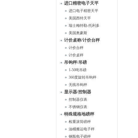
进口精密电子天平
进口电子精密天平
美国西特天平
瑞士梅特勒-托利多
美国奥豪斯
计价桌称/计价台秤
计价台秤
计价桌秤
吊钩秤/吊磅
1-50吨吊磅
360度旋转吊钩秤
无线吊钩秤
显示器/控制器
控制器仪表
不锈钢仪表
特殊规格地磅秤
检重滚筒磅秤
油桶搬运电子秤
钢瓶电子磅秤