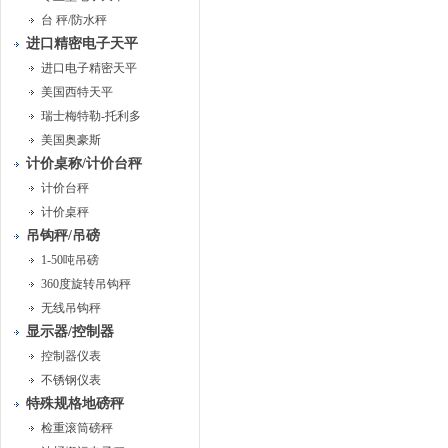
台 秤/防水秤
进口精密电子天平
进口电子精密天平
美国西特天平
瑞士梅特勒-托利多
美国奥豪斯
计价桌称/计价台秤
计价台秤
计价桌秤
吊钩秤/吊磅
1-50吨吊磅
360度旋转吊钩秤
无线吊钩秤
显示器/控制器
控制器仪表
不锈钢仪表
特殊规格地磅秤
检重滚筒磅秤