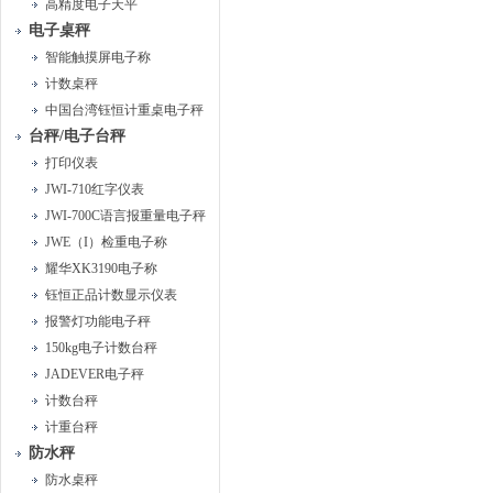
高精度电子天平
电子桌秤
智能触摸屏电子称
计数桌秤
中国台湾钰恒计重桌电子秤
台秤/电子台秤
打印仪表
JWI-710红字仪表
JWI-700C语言报重量电子秤
JWE（I）检重电子称
耀华XK3190电子称
钰恒正品计数显示仪表
报警灯功能电子秤
150kg电子计数台秤
JADEVER电子秤
计数台秤
计重台秤
防水秤
防水桌秤