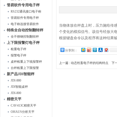
管易软件专用电子秤
RS232通讯接口电子称
管易软件专用电子秤
电子称连接管易软件
当物体放在秤盘上时，压力施给传
特殊全自动控制翻转秤
个变化的模拟信号。该信号经放大电
全不锈钢控制翻转秤
根据键盘命令以及程序将这种结果
上下限报警灯电子秤
检重电子秤
分享到：
报警电子秤
桌秤检重上下线报警秤
上一篇 :
动态牲畜电子秤的结构特点
下一
台秤检重上下限报警
新产品JDI智能秤
JDI-880
JDI智能桌秤
JDI-800
精密天平
CAV413C精密天平
OHAUS分析天平