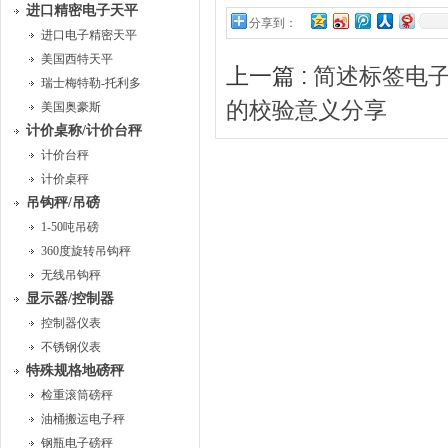
进口精密电子天平
分享到：
进口电子精密天平
美国西特天平
上一篇 :
简述标签电
瑞士梅特勒-托利多
的校验意义分享
美国奥豪斯
计价桌称/计价台秤
计价台秤
计价桌秤
吊钩秤/吊磅
1-50吨吊磅
360度旋转吊钩秤
无线吊钩秤
显示器/控制器
控制器仪表
不锈钢仪表
特殊规格地磅秤
检重滚筒磅秤
油桶搬运电子秤
钢瓶电子磅秤