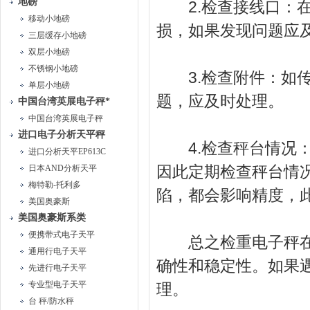
地磅
2.检查接线口：在
移动小地磅
损，如果发现问题应
三层缓存小地磅
双层小地磅
不锈钢小地磅
3.检查附件：如传
单层小地磅
题，应及时处理。
中国台湾英展电子秤*
中国台湾英展电子秤
进口电子分析天平秤
4.检查秤台情况：
进口分析天平EP613C
因此定期检查秤台情
日本AND分析天平
梅特勒-托利多
陷，都会影响精度，
美国奥豪斯
美国奥豪斯系类
便携带式电子天平
总之检重电子秤在日
通用行电子天平
确性和稳定性。如果
先进行电子天平
专业型电子天平
理。
台 秤/防水秤