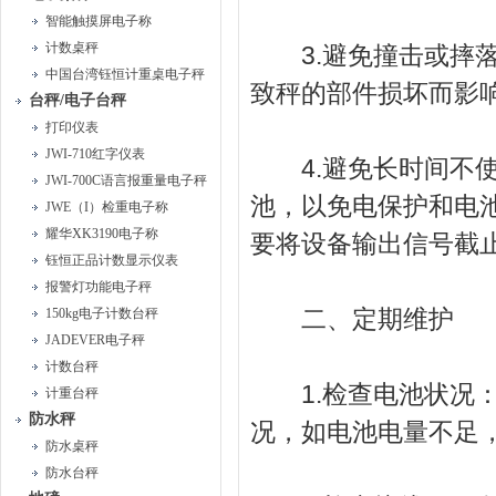
智能触摸屏电子称
计数桌秤
3.避免撞击或摔落
中国台湾钰恒计重桌电子秤
致秤的部件损坏而影
台秤/电子台秤
打印仪表
JWI-710红字仪表
4.避免长时间不使
JWI-700C语言报重量电子秤
池，以免电保护和电
JWE（I）检重电子称
耀华XK3190电子称
要将设备输出信号截
钰恒正品计数显示仪表
报警灯功能电子秤
二、定期维护
150kg电子计数台秤
JADEVER电子秤
计数台秤
1.检查电池状况：
计重台秤
防水秤
况，如电池电量不足
防水桌秤
防水台秤