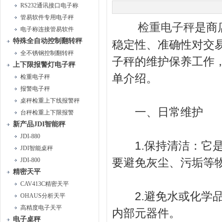
RS232通讯接口电子称
管易软件专用电子秤
是商
检重电子秤
电子称连接管易软件
特殊全自动控制翻转秤
稳定性、准确性对交
全不锈钢控制翻转秤
子秤的维护保养工作
上下限报警灯电子秤
单介绍。
检重电子秤
报警电子秤
桌秤检重上下线报警秤
一、日常维护
台秤检重上下限报警
新产品JDI智能秤
JDI-880
1.保持清洁：它是
JDI智能桌秤
要避免灰尘、污垢等
JDI-800
精密天平
CAV413C精密天平
2.避免水或化学品
OHAUS分析天平
高精度电子天平
内部元器件。
电子桌秤