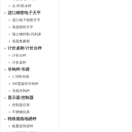
台 秤/防水秤
进口精密电子天平
进口电子精密天平
美国西特天平
瑞士梅特勒-托利多
美国奥豪斯
计价桌称/计价台秤
计价台秤
计价桌秤
吊钩秤/吊磅
1-50吨吊磅
360度旋转吊钩秤
无线吊钩秤
显示器/控制器
控制器仪表
不锈钢仪表
特殊规格地磅秤
检重滚筒磅秤