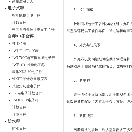
高精度电子天平
电子桌秤
3、控制面板
智能触摸屏电子称
计数桌秤
控制面板包含了各种功能按键，允许用
中国台湾钰恒计重桌电子秤
些型号还提供了软件界面，通过连接电脑
台秤/电子台秤
打印仪表
4、外壳与防风罩
JWI-710红字仪表
JWI-700C语言报重量电子秤
外壳不仅为内部组件提供了物理保护，
JWE（I）检重电子称
特别适用于需要高精度的场合。优质材料
耀华XK3190电子称
钰恒正品计数显示仪表
5、调平脚
报警灯功能电子秤
150kg电子计数台秤
调平脚位于设备底部，用于调整至水平
JADEVER电子秤
多数设备均配备了内置水平仪，方便用户
计数台秤
计重台秤
6、数据接口
防水秤
防水桌秤
随着科技的发展，许多型号配备了多种数