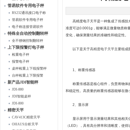
管易软件专用电子秤
RS232通讯接口电子称
管易软件专用电子秤
高精度电子天平是一种集成了传感技术
电子称连接管易软件
准度可达0.0001g，能够满足微量物
特殊全自动控制翻转秤
变化，确保测量结果的准确性和稳定性。
全不锈钢控制翻转秤
上下限报警灯电子秤
以下是关于
高精度电子天平
主要组成
检重电子秤
报警电子秤
桌秤检重上下线报警秤
1、称重传感器
台秤检重上下限报警
新产品JDI智能秤
称重传感器是核心组件，负责将物体的
JDI-880
和稳定性。高质量的称重传感器能够在微
JDI智能桌秤
JDI-800
2、显示屏
精密天平
CAV413C精密天平
显示屏用于显示测量结果和其他相关信息
OHAUS分析天平
（LED），具有高分辨率和清晰度，使