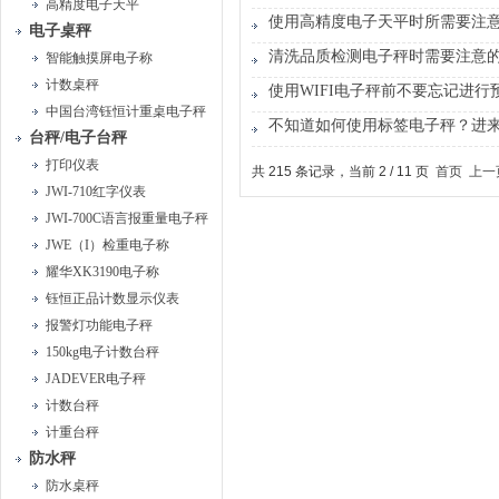
高精度电子天平
使用高精度电子天平时所需要注
电子桌秤
清洗品质检测电子秤时需要注意
智能触摸屏电子称
计数桌秤
使用WIFI电子秤前不要忘记进行
中国台湾钰恒计重桌电子秤
不知道如何使用标签电子秤？进
台秤/电子台秤
打印仪表
共 215 条记录，当前 2 / 11 页
首页
上一
JWI-710红字仪表
JWI-700C语言报重量电子秤
JWE（I）检重电子称
耀华XK3190电子称
钰恒正品计数显示仪表
报警灯功能电子秤
150kg电子计数台秤
JADEVER电子秤
计数台秤
计重台秤
防水秤
防水桌秤