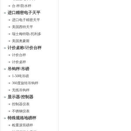
台 秤/防水秤
进口精密电子天平
进口电子精密天平
美国西特天平
瑞士梅特勒-托利多
美国奥豪斯
计价桌称/计价台秤
计价台秤
计价桌秤
吊钩秤/吊磅
1-50吨吊磅
360度旋转吊钩秤
无线吊钩秤
显示器/控制器
控制器仪表
不锈钢仪表
特殊规格地磅秤
检重滚筒磅秤