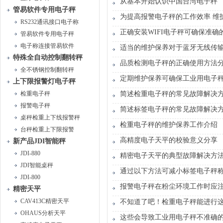
从基本开始认识中国台湾电子秤
管易软件专用电子秤
为提高报警电子秤的工作效率 维
RS232通讯接口电子称
正确安装WIFI电子秤可确保准确
管易软件专用电子秤
电子称连接管易软件
适当的维护保养对于蓝牙无线传
特殊全自动控制翻转秤
品质检测电子秤的正确使用方法
全不锈钢控制翻转秤
定期维护保养可确保工业用电子
上下限报警灯电子秤
检重电子秤
简述检重电子秤的常见故障解决
报警电子秤
简述标签电子秤的常见故障解决
桌秤检重上下线报警秤
检重电子秤的维护保养工作介绍
台秤检重上下限报警
高精度电子天平的校验意义分享
新产品JDI智能秤
JDI-880
精密电子天平的典型故障解决方
JDI智能桌秤
通过以下方法可减小标签电子秤
JDI-800
报警电子秤在粉尘环境工作时应
精密天平
CAV413C精密天平
不知道了吧！检重电子秤能进行
OHAUS分析天平
这些会导致工业用电子秤不准确